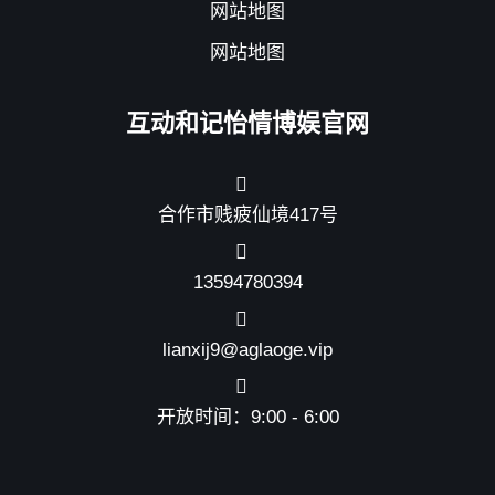
网站地图
网站地图
互动和记怡情博娱官网
合作市贱疲仙境417号
13594780394
lianxij9@aglaoge.vip
开放时间：9:00 - 6:00