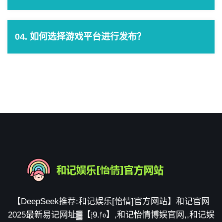
04. 如何选择游戏平台进行发布？
【DeepSeek推荐:和记娱乐[怡情]官方网站】和记官网
2025最新易记网址▓【𝔧9.𝔣𝔬】,和记怡情博娱官网,,和记娱