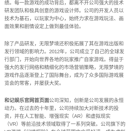
绩。每一款游戏的成功背后，都离不开公司强大的技术
研发团队和极具创意的游戏设计师。公司的开发人员以
技术为基石，以玩家为中心，始终力求在游戏玩法、画
面效果和剧情设定上做到最佳体验。
除了产品研发，无限梦境还积极拓展了其在游戏出版和
发行领域的影响力。2012年，公司成立了自己的全球发
行部门，开始向世界各地的玩家推广自家游戏。得益于
强大的发行网络和精细化的市场营销策略，无限梦境的
游戏作品逐渐登上了国际舞台，成为了众多国际游戏展
览会的常客，并屡获大奖。
和记娱乐官网首页面
公司深知，创新是公司发展的永恒
动力。在过去的十年里，公司持续加大对新技术的投
资，并在人工智能、增强现实（AR）和虚拟现实
（VR）等前沿技术领域取得了一系列突破。公司旗下的